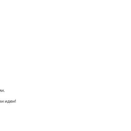
ми.
ои идеи!